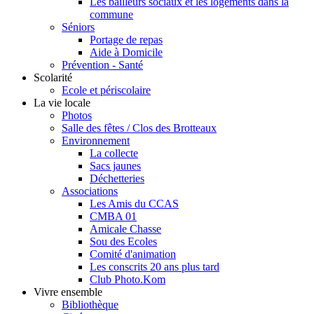
Les bailleurs sociaux et les logements dans la
commune
Séniors
Portage de repas
Aide à Domicile
Prévention - Santé
Scolarité
Ecole et périscolaire
La vie locale
Photos
Salle des fêtes / Clos des Brotteaux
Environnement
La collecte
Sacs jaunes
Déchetteries
Associations
Les Amis du CCAS
CMBA 01
Amicale Chasse
Sou des Ecoles
Comité d'animation
Les conscrits 20 ans plus tard
Club Photo.Kom
Vivre ensemble
Bibliothèque