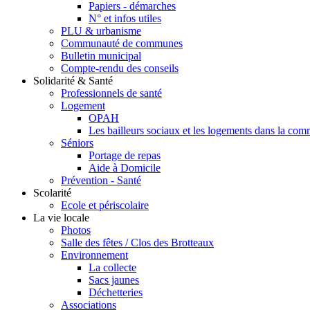
Papiers - démarches
N° et infos utiles
PLU & urbanisme
Communauté de communes
Bulletin municipal
Compte-rendu des conseils
Solidarité & Santé
Professionnels de santé
Logement
OPAH
Les bailleurs sociaux et les logements dans la co
Séniors
Portage de repas
Aide à Domicile
Prévention - Santé
Scolarité
Ecole et périscolaire
La vie locale
Photos
Salle des fêtes / Clos des Brotteaux
Environnement
La collecte
Sacs jaunes
Déchetteries
Associations