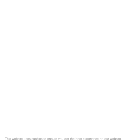
This website uses cookies to ensure you get the best experience on our website.