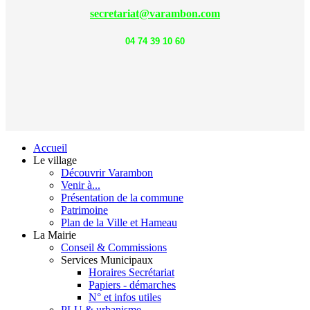
secretariat@varambon.com
04 74 39 10 60
Accueil
Le village
Découvrir Varambon
Venir à...
Présentation de la commune
Patrimoine
Plan de la Ville et Hameau
La Mairie
Conseil & Commissions
Services Municipaux
Horaires Secrétariat
Papiers - démarches
N° et infos utiles
PLU & urbanisme