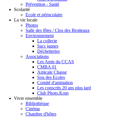
Prévention - Santé
Scolarité
Ecole et périscolaire
La vie locale
Photos
Salle des fêtes / Clos des Brotteaux
Environnement
La collecte
Sacs jaunes
Déchetteries
Associations
Les Amis du CCAS
CMBA 01
Amicale Chasse
Sou des Ecoles
Comité d'animation
Les conscrits 20 ans plus tard
Club Photo.Kom
Vivre ensemble
Bibliothèque
Cinéma
Chambre d'hôtes
Cookie Consent plugin for the EU cookie l